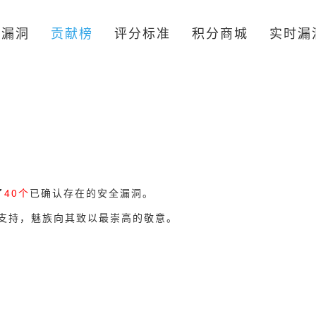
告漏洞
贡献榜
评分标准
积分商城
实时漏
了
40个
已确认存在的安全漏洞。
和支持，魅族向其致以最崇高的敬意。